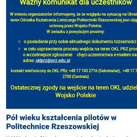
Ważny komunikat dla uczestników
W imieniu organizatorów informujemy, że ze względu na sytuację na Ukrai
teren Ośrodka Kształcenia Lotniczego Politechniki Rzeszowskiej jest obj
ochroną przez Wojsko Polskie.
W zwiazku z powyższym prosimy:
o posiadanie przy sobie aktualnego dokumentu tożsamości
w celu usprawnienia procesu wejścia na teren OKL PRZ pro
o wcześniejsze zgłoszenie chęci
uczestnictwa
e-mailem na
adres
:
oklprz@prz.edu.pl
kontakt telefoniczny do OKL PRz: +48 17 743 2716 (Sekretariat),
+48 17 
2700 (Centrala)
Ostatecznej zgody na wejście na teren OKL udzie
Wojsko Polskie
Pół wieku kształcenia pilotów w
Politechnice Rzeszowskiej