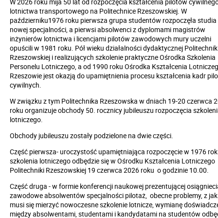
W 2026 roku mija 50 lat od rozpoczęcia kształcenia pilotów cywilneg
lotnictwa transportowego na Politechnice Rzeszowskiej. W
październiku1976 roku pierwsza grupa studentów rozpoczęła studia
nowej specjalności, a pierwsi absolwenci z dyplomami magistrów
inżynierów lotnictwa i licencjami pilotów zawodowych mury uczelni
opuścili w 1981 roku. Pół wieku działalności dydaktycznej Politechnik
Rzeszowskiej i realizujących szkolenie praktyczne Ośrodka Szkolenia
Personelu Lotniczego, a od 1990 roku Ośrodka Kształcenia Lotnicze
Rzeszowie jest okazją do upamiętnienia procesu kształcenia kadr pil
cywilnych.
W związku z tym Politechnika Rzeszowska w dniach 19-20 czerwca 
roku organizuje obchody 50. rocznicy jubileuszu rozpoczęcia szkolen
lotniczego.
Obchody jubileuszu zostały podzielone na dwie części.
Część pierwsza- uroczystość upamiętniająca rozpoczęcie w 1976 ro
szkolenia lotniczego odbędzie się w Ośrodku Kształcenia Lotniczego
Politechniki Rzeszowskiej 19 czerwca 2026 roku o godzinie 10.00.
Część druga - w formie konferencji naukowej prezentującej osiągnieci
zawodowe absolwentów specjalności pilotaż, obecne problemy, z jak
musi się mierzyć nowoczesne szkolenie lotnicze, wymianę doświadcz
między absolwentami, studentami i kandydatami na studentów odbę