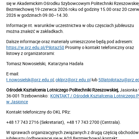
się w Akademickim Ośrodku Szybowcowym Politechniki Rzeszowskie
Bezmiechowej 19 czerwca 2026 roku od godziny 15.00 oraz 20 czer
2026 w godzinach 09.00–14.30.
Informacje nt. warunków uczestnictwa w obu częsciach jubileuszu
można znależć w zakładkach.
Dalsze informacje oraz materiały umieszczone będą pod adresem:
https://w.prz.edu.pl/Pilotaz50
Prosimy o kontakt telefoniczny oraz
listowy z organizatorami:
Tomasz Nowosielski, Katarzyna Hadała
E-mail:
t.nowosielsk@prz.edu.pl
;
oklprz@prz.edu.pl
lub
50latpilotazu@prz.e
Ośrodek Kształcenia Lotniczego Politechniki Rzeszowskiej,
Jasionka 
36-001 Trzebownisko:
KONTAKT / Ośrodek Kształcenia Lotniczego 
w Jasionce
Kontakt telefoniczny do OKL PRz:
+48 17 743 2716 (Sekretariat), +48 17 743 2700 (Centrala).
W sprawach organizacyjnych związanych z drugą częścią obchodów
jubileuszu (odbywajacej sie w AOS Bezmiechowa) kontakt: